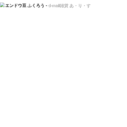
エンドウ豆 ふくろう -
d-mall雑貨 あ・り・す