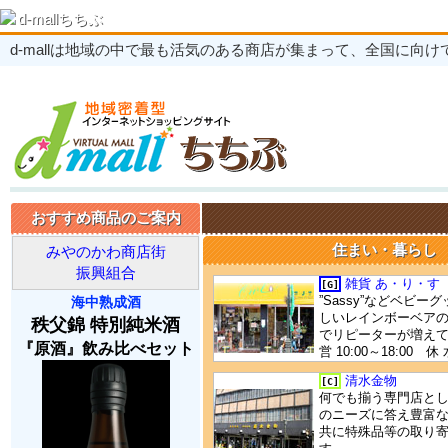
d-mallちちぶ
d-mallは地域の中で最も活気のある商店が集まって、全国に向
おすすめ商品のご案内
住まい・暮らし
みやのかわ商店街
振興組合
雑貨 あ・り・す
[G]
”Sassy”などベビ
海中熟成酒
しいレインボーベア
秩父錦 特別純米酒
でリピーターが増え
『原酒』飲み比べセット
営 10:00～18:00 休
清水金物
[C]
何でも揃う専門店と
のニーズに答え豊富
共に特殊品等の取り