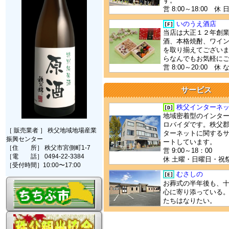
す。
営 8:00～18:00 
いのうえ酒店
[F]
当店は大正１２年創
酒、本格焼酎、ワイ
を取り揃えてござい
らなんでもお気軽に
営 8:00～20:00 休 
サービス
秩父インターネ
[D]
地域密着型のインタ
ロバイダです。秩父
［ 販売業者 ］ 秩父地域地場産業
ターネットに関する
振興センター
ートしています。
［住 所］ 秩父市宮側町1-7
営 9:00～18：00
［電 話］ 0494-22-3384
休 土曜・日曜日・祝
［受付時間］10:00〜17:00
むさしの
[E]
お葬式の半年後も、
心に寄り添っている
たちはなりたい。