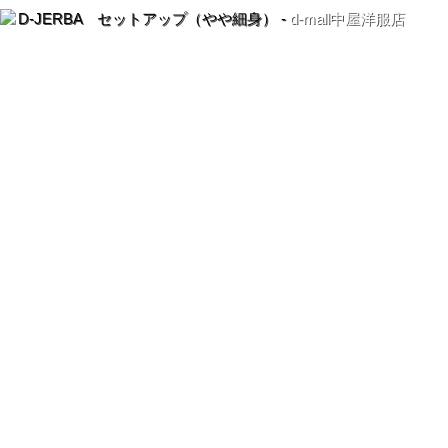
D-JERBA セットアップ（やや細身） -
d-mall中屋洋服店