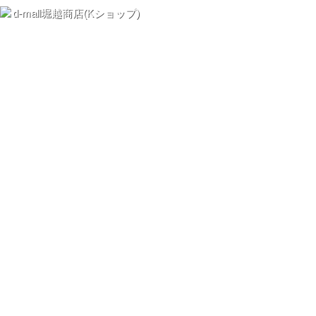
d-mall堀越商店(Kショップ)