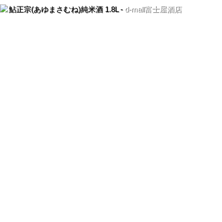
鮎正宗(あゆまさむね)純米酒 1.8L -
d-mall富士屋酒店